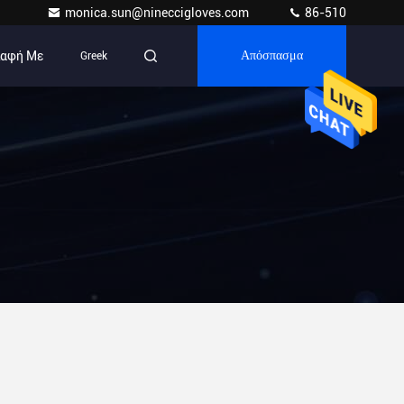
monica.sun@nineccigloves.com
86-510
παφή Με
Greek
Απόσπασμα