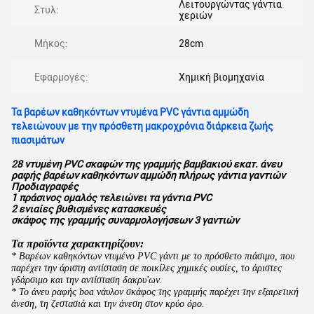
Λειτουργώντας γάντια
Στυλ:
χεριών
Μήκος:
28cm
Εφαρμογές:
Χημική βιομηχανία
Τα βαρέων καθηκόντων ντυμένα PVC γάντια αμμώδη
τελειώνουν με την πρόσθετη μακροχρόνια διάρκεια ζωής
πιασιμάτων
28 ντυμένη PVC σκαφών της γραμμής βαμβακιού εκατ. άνευ
ραφής βαρέων καθηκόντων αμμώδη πλήρως γάντια γαντιών
Προδιαγραφές
1 πράσινος ομαλός τελειώνει τα γάντια PVC
2 ενιαίες βυθισμένες κατασκευές
σκάφος της γραμμής συναρμολογήσεων 3 γαντιών
Τα προϊόντα χαρακτηρίζουν:
* Βαρέων καθηκόντων ντυμένο PVC γάντι με το πρόσθετο πιάσιμο, που
παρέχει την άριστη αντίσταση σε ποικίλες χημικές ουσίες, το άριστες
γδάρσιμο και την αντίσταση δακρυ'ων.
* Το άνευ ραφής boa νάυλον σκάφος της γραμμής παρέχει την εξαιρετική
άνεση, τη ζεστασιά και την άνεση στον κρύο όρο.