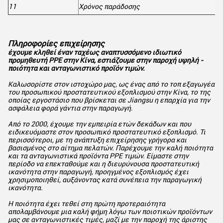
11
Χρόνος παράδοσης
Πληροφορίες επιχείρησης
έχουμε κληθεί έναν ταχέως αναπτυσσόμενο ιδιωτικό
προμηθευτή PPE στην Κίνα, εστιάζουμε στην παροχή υψηλή -
ποιότητα και ανταγωνιστικό προϊόν τιμών.
Καλωσορίστε στον ιστοχώρο μας, ως ένας από το τοπ εξαγωγέα
του προσωπικού προστατευτικού εξοπλισμού στην Κίνα, το της
οποίας εργοστάσιο που βρίσκεται σε Jiangsu η επαρχία για την
ασφάλεια φορά γάντια στην παραγωγή.
Από το 2000, έχουμε την εμπειρία ετών δεκάδων και που
ειδικευόμαστε στον προσωπικό προστατευτικό εξοπλισμό. Τι
περισσότεροι, με τη ανάπτυξη επιχείρησης γρήγορα και
βασισμένος στο αίτημα πελατών. Παρέχουμε την καλή ποιότητα
και τα ανταγωνιστικά προϊόντα PPE τιμών. Είμαστε στην
περίοδο να επεκταθούμε και η διευρύνουσα προστατευτική
ικανότητα στην παραγωγή, προηγμένος εξοπλισμός έχει
χρησιμοποιηθεί, αυξάνοντας κατά συνέπεια την παραγωγική
ικανότητα.
Η ποιότητα έχει τεθεί στη πρώτη προτεραιότητα
απολαμβάνουμε μια καλή φήμη λόγω των ποιοτικών προϊόντων
μας σε ανταγωνιστικές τιμές, μαζί με την παροχή της άριστης