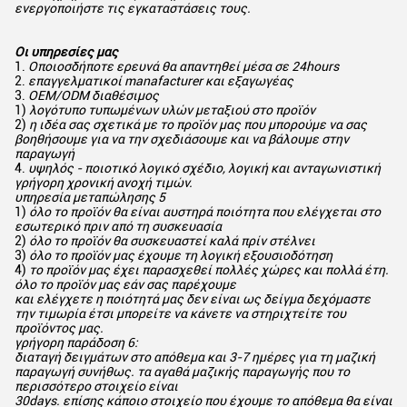
ενεργοποιήστε τις εγκαταστάσεις τους.
Οι υπηρεσίες μας
1.
Οποιοσδήποτε ερευνά θα απαντηθεί μέσα σε 24hours
2.
επαγγελματικοί manafacturer και εξαγωγέας
3.
OEM/ODM διαθέσιμος
1)
λογότυπο τυπωμένων υλών μεταξιού στο προϊόν
2)
η ιδέα σας σχετικά με το προϊόν μας που μπορούμε να σας
βοηθήσουμε για να την σχεδιάσουμε και να βάλουμε στην
παραγωγή
4.
υψηλός - ποιοτικό λογικό σχέδιο, λογική και ανταγωνιστική
γρήγορη χρονική ανοχή τιμών.
υπηρεσία μεταπώλησης 5
1)
όλο το προϊόν θα είναι αυστηρά ποιότητα που ελέγχεται στο
εσωτερικό πριν από τη συσκευασία
2)
όλο το προϊόν θα συσκευαστεί καλά πρίν στέλνει
3)
όλο το προϊόν μας έχουμε τη λογική εξουσιοδότηση
4)
το προϊόν μας έχει παρασχεθεί πολλές χώρες και πολλά έτη.
όλο το προϊόν μας εάν σας παρέχουμε
και ελέγχετε η ποιότητά μας δεν είναι ως δείγμα δεχόμαστε
την τιμωρία έτσι μπορείτε να κάνετε να στηριχτείτε του
προϊόντος μας.
γρήγορη παράδοση 6:
διαταγή δειγμάτων στο απόθεμα και 3-7 ημέρες για τη μαζική
παραγωγή συνήθως. τα αγαθά μαζικής παραγωγής που το
περισσότερο στοιχείο είναι
30days. επίσης κάποιο στοιχείο που έχουμε το απόθεμα θα είναι