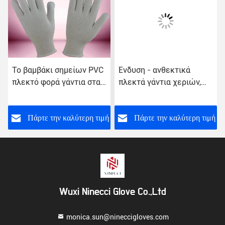
Το βαμβάκι σημείων PVC
Ένδυση - ανθεκτικά
πλεκτό φορά γάντια στα
πλεκτά γάντια χεριών,
άνευ ραφής τοξικά υλικά
διαστιγμένα PVC
κατασκευής μη
ελεύθερα δείγματα
γαντιών βαμβακιού
ή
Πάρτε την καλύτερη τιμή
Πάρτε την καλύτερη τιμή
Wuxi Ninecci Glove Co.,Ltd
monica.sun@nineccigloves.com