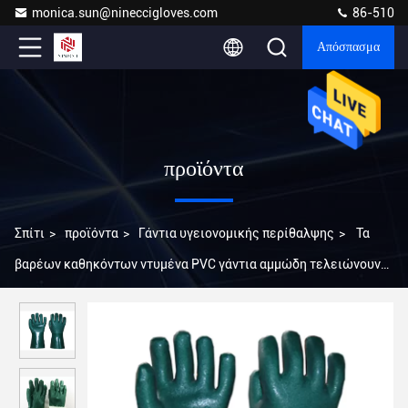
monica.sun@nineccigloves.com
86-510
Απόσπασμα
προϊόντα
Σπίτι
>
προϊόντα
>
Γάντια υγειονομικής περίθαλψης
>
Τα
βαρέων καθηκόντων ντυμένα PVC γάντια αμμώδη τελειώνουν
με την πρόσθετη μακροχρόνια διάρκεια ζωής πιασιμάτων