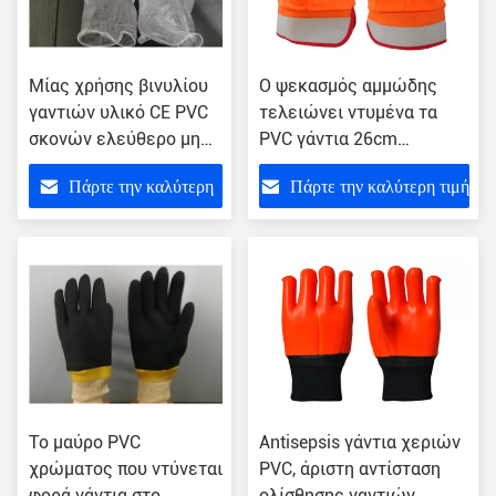
Μίας χρήσης βινυλίου
Ο ψεκασμός αμμώδης
γαντιών υλικό CE PVC
τελειώνει ντυμένα τα
σκονών ελεύθερο μη
PVC γάντια 26cm
λαστιχένιο
ταξινομεί τα πολυ
Πάρτε την καλύτερη
Πάρτε την καλύτερη τιμή
πιστοποιημένο
ελεύθερα δείγματα
λειτουργιών
τιμή
Το μαύρο PVC
Antisepsis γάντια χεριών
χρώματος που ντύνεται
PVC, άριστη αντίσταση
φορά γάντια στο
ολίσθησης γαντιών