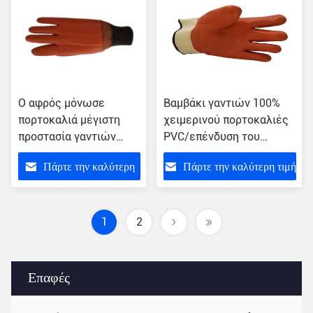
Ο αφρός μόνωσε
Βαμβάκι γαντιών 100%
πορτοκαλιά μέγιστη
χειμερινού πορτοκαλιές
προστασία γαντιών
PVC/επένδυση του
σκαφών της γραμμής
Τζέρσεϋ για την
Πάρτε την καλύτερη
Πάρτε την καλύτερη τιμή
ντυμένη τη PVC από τα
πρόσθετη άνεση
οξέα
τιμή
1
2
Επαφές