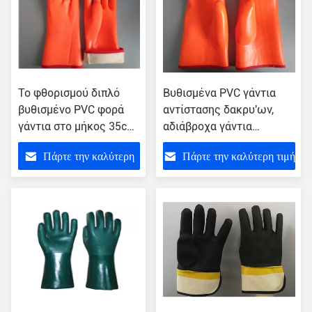
Το φθορισμού διπλό
Βυθισμένα PVC γάντια
βυθισμένο PVC φορά
αντίστασης δακρυ'ων,
γάντια στο μήκος 35cm
αδιάβροχα γάντια
με μονωμένο το αφρός
εργασίας 3 στρώματα
Πάρτε την καλύτερη
Πάρτε την καλύτερη τιμή
σκάφος της γραμμής
σκαφών της γραμμής
τιμή