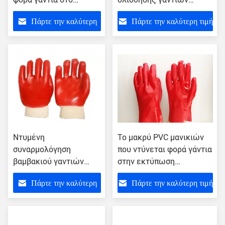
σύνθετο σφουγγάρι
εργασίας κρύου καιρού
Πάρτε την καλύτερη
Πάρτε την καλύτερη τιμή
Flannelette με πλέκει τη
μανσέτα καρπών
τιμή
Ντυμένη
Το μακρύ PVC μανικιών
συναρμολόγηση
που ντύνεται φορά γάντια
βαμβακιού γαντιών
στην εκτύπωση
σχεδίου μόδας PVC που
λογότυπων οθόνης
Πάρτε την καλύτερη
Πάρτε την καλύτερη τιμή
ευθυγραμμίζει την
μεταξιού πλήρως
υψηλή διάρκεια
βύθισης
τιμή