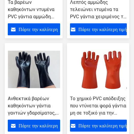
Τα βαρέων
Λεπτός αμμώδης
καθηκόντων ντυμένα
τελειώνει ντυμένα τα
PVC γάντια αμμώδη
PVC γάντια χειριμένος τη
τελειώνουν με την
λειαντική υγρή απόδειξη
Πάρτε την καλύτερη
Πάρτε την καλύτερη τιμή
πρόσθετη μακροχρόνια
υλικών
διάρκεια ζωής
τιμή
πιασιμάτων
Ανθεκτικά βαρέων
Το χημικό PVC απόδειξης
καθηκόντων γάντια
που ντύνεται φορά γάντια
γαντιών γδαρσίματος,
μη σε τοξικό για την
μονωμένη ανοικτή
κατασκευή μηχανημάτων
Πάρτε την καλύτερη
Πάρτε την καλύτερη τιμή
μανσέτα γαντιών PVC