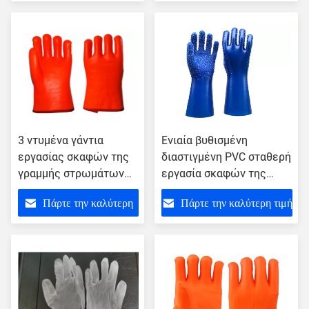
τιμή
3 ντυμένα γάντια
Ενιαία βυθισμένη
εργασίας σκαφών της
διαστιγμένη PVC σταθερή
γραμμής στρωμάτων
εργασία σκαφών της
PVC, θερμικός
γραμμής
Πάρτε την καλύτερη
Πάρτε την καλύτερη τιμή
αδιάβροχος ομαλός
συναρμολογήσεων
γαντιών που
γαντιών γαντιών
τιμή
τελειώνουν