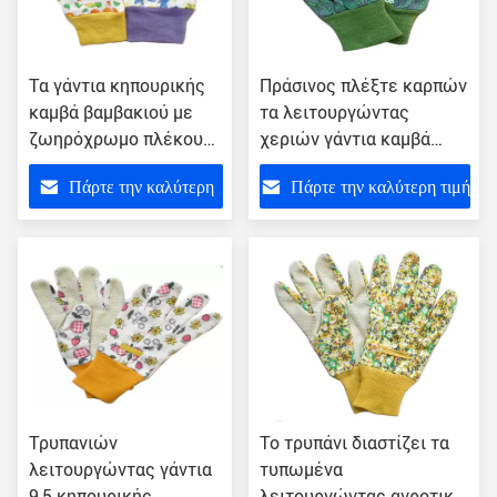
Τα γάντια κηπουρικής
Πράσινος πλέξτε καρπών
καμβά βαμβακιού με
τα λειτουργώντας
ζωηρόχρωμο πλέκουν
χεριών γάντια καμβά
τον καρπό & την
βαμβακιού κήπων
Πάρτε την καλύτερη
Πάρτε την καλύτερη τιμή
ελαστική γραμμή
πιασιμάτων σημείων PVC
γαντιών πράσινα
τιμή
Τρυπανιών
Το τρυπάνι διαστίζει τα
λειτουργώντας γάντια
τυπωμένα
9,5 κηπουρικής
λειτουργώντας αγροτικά