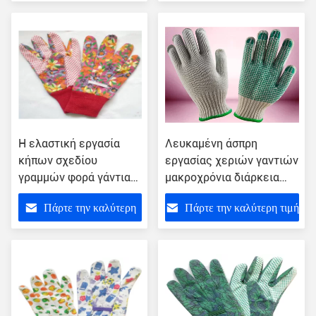
στρώματα
τιμή
Η ελαστική εργασία
Λευκαμένη άσπρη
κήπων σχεδίου
εργασίας χεριών γαντιών
γραμμών φορά γάντια
μακροχρόνια διάρκεια
στο άνετο συναίσθημα
ζωής υλικών Eco φιλική
Πάρτε την καλύτερη
Πάρτε την καλύτερη τιμή
χεριών μεγέθους 9,5 "
10,5 "
τιμή