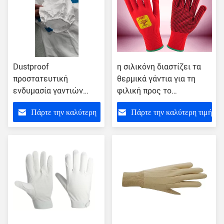
Dustproof
η σιλικόνη διαστίζει τα
προστατευτική
θερμικά γάντια για τη
ενδυμασία γαντιών
φιλική προς το
χεριών Dispoable
περιβάλλον νάυλον
Πάρτε την καλύτερη
Πάρτε την καλύτερη τιμή
αδιάβροχη
προστασία χεριών
λειτουργώντας της
κόκκινου χρώματος
τιμή
τοποθέτησης σε
υλικών εργασίας
στρώματα PE
ψυκτήρων