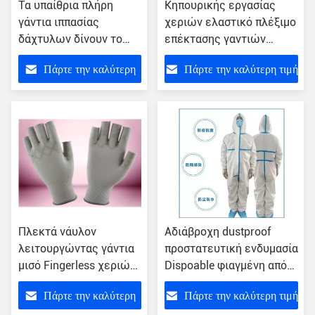
Τα υπαίθρια πλήρη
Κηπουρικής εργασίας
γάντια ιππασίας
χεριών ελαστικό πλέξιμο
δάχτυλων δίνουν το
επέκτασης γαντιών
βάρος 150gsm
αντιολισθητικό υψηλό
Πάρτε την καλύτερη
Πάρτε την καλύτερη τιμή
υφάσματος φοινικών
σπυρακιών προστασίας
τιμή
Πλεκτά νάυλον
Αδιάβροχη dustproof
λειτουργώντας γάντια
προστατευτική ενδυμασία
μισό Fingerless χεριών
Dispoable φιαγμένη από
με τα προσαρμοσμένα
PP και PE που
Πάρτε την καλύτερη
Πάρτε την καλύτερη τιμή
σημεία
τοποθετούν 65g σε