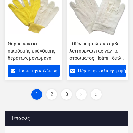
Θερμά γάντια
100% μπιμπιλών καμβά
οικοδομής επένδυσης
λειτουργώντας γάντια
δεράτων, μονωμένο
στρώματος Hotmill διπλά
προσαρμοσμένο γάντια
με τη μανσέτα ασφάλειας
Πάρτε την καλύτερη
Πάρτε την καλύτερη τιμή
λογότυπο εργασίας
τιμή
1
2
3
Επαφές