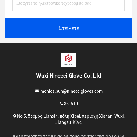
Στείλετε
Wuxi Ninecci Glove Co.,Ltd
monica.sun@nineccigloves.com
86-510
Νο 5, δρόμος Lianxin, πόλη Xibei, περιοχή Xishan, Wuxi,
Jiangsu, Κίνα
Καλή ποιότητα της Κίνας Λειτουργώντας γάντια χεριών