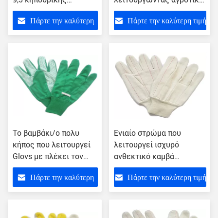
γυναικών βαμβακιού &
λειτουργώντας γάντια 9,5
Πάρτε την καλύτερη
Πάρτε την καλύτερη τιμή
πολυεστέρα PVC
" ή 10,5 " γαντιών χεριών
πολικά τυπωμένα
τιμή
σημεία "
Το βαμβάκι/ο πολυ
Ενιαίο στρώμα που
κήπος που λειτουργεί
λειτουργεί ισχυρό
Glovs με πλέκει τον
ανθεκτικό καμβά
καρπό & τα πράσινα
μπιμπιλών γαντιών 100%
Πάρτε την καλύτερη
Πάρτε την καλύτερη τιμή
σημεία PVC στο φοίνικα
χεριών
τιμή