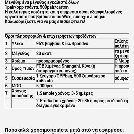
Μεγέθη: ένα μέγεθος εγκαθιστά όλων
1pair/opp τσάντα, 500pair/carton
Η καλύτερες ποιότητα και η υπηρεσία είναι εξασφαλισμένες.
εργοστάσιο που βρίσκεται σε Wuxi, επαρχία Jiangsu
Καλωσορίζεστε για να μας επισκεφτείτε!
Όροι πληροφοριών & επιχειρήσεων προϊόντων
Επίσης να
1
Υλικό
95% βαμβάκι & 5% Spandex
πελάτη όπ
τα μεγέθη
2
Μέγεθος
20 εκατ.
ζητούμεν
3
Χρώμα
προσαρμοσμένος
Ο Μαύρος
FOB λιμένας Shangahi, Κίνα (ή
Η προσφο
4
Όρος τιμών
διαπραγματευμένος)
από το τε
1 ζευγάρι/OPPbag, 500 ζευγάρια σε
5
Συσκευασία
σύμφωνα 
κάθε ctn
6
MOQ
5,000pcs
Χρόνος
7
1.Sample χρόνος: 3-5 ημέρες
παράδοσης
2.Production χρόνος: 20-35 ημέρες μετά από τη δ
δείγμα εγκεκριμένο
Παρακαλώ χρησιμοποιήστε μετά από να εφαρμόσει