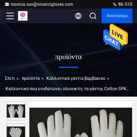
monica.sun@nineccigloves.com
86-510
Απόσπασμα
προϊόντα
Σπίτι
>
προϊόντα
>
Καλλυντικά γάντια βαμβακιού
>
Καλλυντικό που ενυδατώνει ολονυκτίς τα γάντια, Cotton SPA
εύκαμπτο πλέξιμο γαντιών