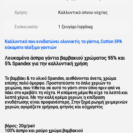
Χρήση:
Καλλυντικό ύπνου νύχτας
Συσκευασία:
1 ζευγάρι/oppbag
Καλλυντικό που ενυδατώνει ολονυκτίς τα γάντια, Cotton SPA
εύκαμπτο πλέξιμο γαντιών
Λευκαμένα άσπρα γάντια βαμβακιού χρώματος 95% και
5% Spandex για την καλλυντική χρήση
Το βαμβάκι & το υλικό Spandex, αισθάνονται άνετα, χρώμα
επίσης πολύ όμορφο. Προστατεύστε το όπλο χεριών το
χειμώνα, που τίθεται σε αυτό το γάντι στον ύπνο πριν από να
πάει στο κρεβάτι τη νύχτα. Η επόμενη μέρα θα είχε τα λεπτά και
λεπτά χέρια. Με την καλή κρέμα χεριών, η επίδραση
ενυδάτωσης είναι προφανέστερη. Στην ξηρά ρωγμή χειμερινών
χεριών, αγοράζετε γρήγορα, φτηνός και εύχρηστος
βάρος: 20g/pair
100% άσπρο και μαύρο χρώμα βαμβακιού