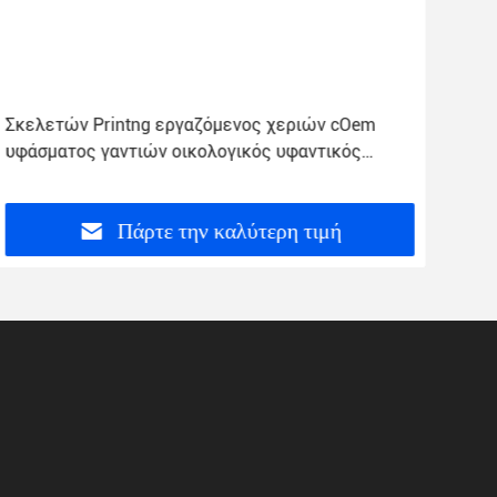
Σκελετών Printng εργαζόμενος χεριών cOem
Τρυ
υφάσματος γαντιών οικολογικός υφαντικός
φορ
αποδεκτός
καρ
Πάρτε την καλύτερη τιμή