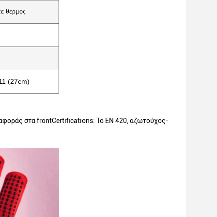
τε θερμός
 11 (27cm)
οράς στα frontCertifications: Το EN 420, αζωτούχος-