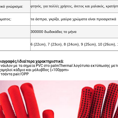
ικό γνώρισμα:
φτηνός, για πολλές χρήσεις,
άνετος και μαλακός
, κρατήσ
ώματος:
τα άσπρα, γκρίζα, μαύρα χρώματα είναι προαιρετικά
300000 δωδεκάδες το μήνα
6 (22cm), 7 (23cn), 8 (24cm), 9 (25cm), 10 (26cm),
ιαγραφές/ιδιαίτερα χαρακτηριστικά:
 νάυλον με τα σημεία PVC στο palmThermal λογότυπο εκτύπωσης μεταφ
χαμηλοί κάδμιο και μόλυβδος (
<100ppm>
 τσάντα pair/OPP