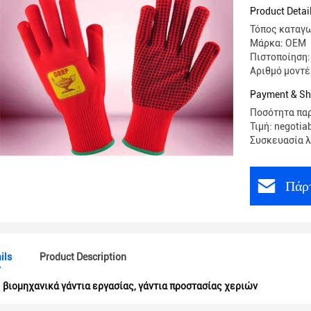
χεριών κ
Product Detai
ψυκτήρω
Τόπος καταγω
Μάρκα: OEM
Πιστοποίηση:
Αριθμό μοντέ
Payment & Sh
Ποσότητα παρ
Τιμή: negotia
Συσκευασία λ
Πάρτ
ils
Product Description
:
βιομηχανικά γάντια εργασίας
,
γάντια προστασίας χεριών