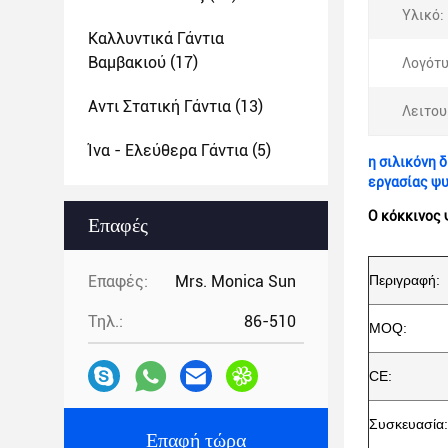
Υλικό:
Καλλυντικά Γάντια
Βαμβακιού
(17)
Λογότυ
Αντι Στατική Γάντια
(13)
Λειτου
Ίνα - Ελεύθερα Γάντια
(5)
η σιλικόνη 
εργασίας ψ
Ο κόκκινος 
Επαφές
Επαφές:
Mrs. Monica Sun
Περιγραφή:
Τηλ.:
86-510
MOQ:
CE:
Συσκευασία:
Επαφή τώρα