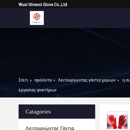
Wuxi Ninecci Glove Co.,Ltd
Σπίτι
>
προϊόντα
>
Λειτουργώντας γάντια χεριών
>
η σ
εργασίας ψυκτήρων
Catagories
Λειτουργώντας Γάντια