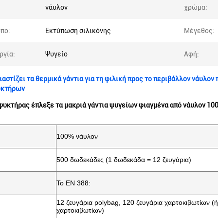
νάυλον
χρώμα:
πο:
Εκτύπωση σιλικόνης
Μέγεθος:
ργία:
Ψυγείο
Αφή:
διαστίζει τα θερμικά γάντια για τη φιλική προς το περιβάλλον νάυλ
υκτήρων
ψυκτήρας έπλεξε τα μακριά γάντια ψυγείων φιαγμένα από νάυλον 100
100% νάυλον
500 δωδεκάδες (1 δωδεκάδα = 12 ζευγάρια)
Το EN 388:
12 ζευγάρια polybag, 120 ζευγάρια χαρτοκιβωτίων (ή
χαρτοκιβωτίων)