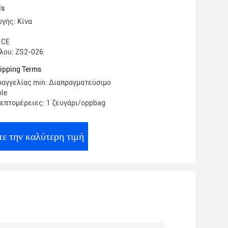
όκκινου χρώματος υλικών εργασίας
ls
ν
γής: Κίνα
 CE
λου: ZS2-026
ipping Terms
αγγελίας min: Διαπραγματεύσιμο
ble
επτομέρειες: 1 ζευγάρι/oppbag
ε την καλύτερη τιμή