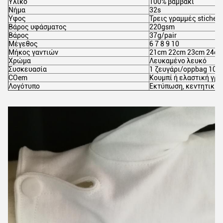
Υλικό
100% βαμβάκι
Νήμα
32s
Ύφος
Τρεις γραμμές stiches
Βάρος υφάσματος
220gsm
Βάρος
37g/pair
Μέγεθος
6 7 8 9 10
Μήκος γαντιών
21cm 22cm 23cm 24c
Χρώμα
Λευκαμένο λευκό
Συσκευασία
1 ζευγάρι/oppbag 10 
COem
Κουμπί ή ελαστική γρ
Λογότυπο
Εκτύπωση, κεντητική