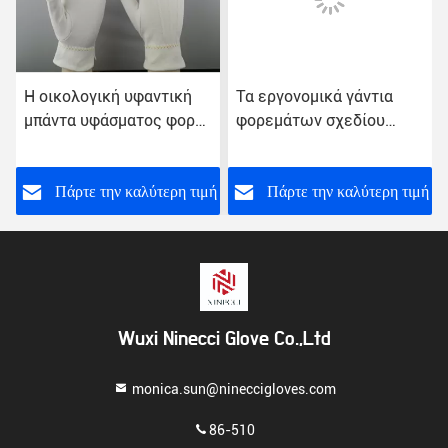
Η οικολογική υφαντική
Τα εργονομικά γάντια
μπάντα υφάσματος φορά
φορεμάτων σχεδίου
γάντια στο άνετο
στρατιωτικά άσπρα,
συναίσθημα χεριών
παρελαύνουν το
εθιμοτυπικό νήμα
ή
Πάρτε την καλύτερη τιμή
Πάρτε την καλύτερη τιμή
βαμβακιού γαντιών 21s
Wuxi Ninecci Glove Co.,Ltd
monica.sun@nineccigloves.com
86-510