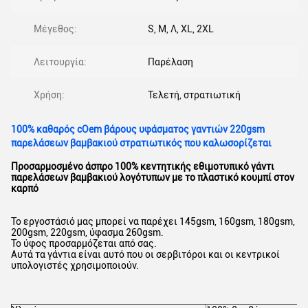
Μέγεθος:
S, Μ, Λ, XL, 2XL
Λειτουργία:
Παρέλαση
Χρήση:
Τελετή, στρατιωτική
100% καθαρός cOem βάρους υφάσματος γαντιών 220gsm
παρελάσεων βαμβακιού στρατιωτικός που καλωσορίζεται
Προσαρμοσμένο άσπρο 100% κεντητικής εθιμοτυπικό γάντι
παρελάσεων βαμβακιού λογότυπων με το πλαστικό κουμπί στον
καρπό
Το εργοστάσιό μας μπορεί να παρέχει 145gsm, 160gsm, 180gsm,
200gsm, 220gsm, ύφασμα 260gsm.
Το ύφος προσαρμόζεται από σας.
Αυτά τα γάντια είναι αυτό που οι σερβιτόροι και οι κεντρικοί
υπολογιστές χρησιμοποιούν.