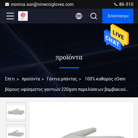
monica.sun@nineccigloves.com
86-510
Απόσπασμα
προϊόντα
Σπίτι
>
προϊόντα
>
Γάντια μπάντας
>
100% καθαρός cOem
βάρους υφάσματος γαντιών 220gsm παρελάσεων βαμβακιού
στρατιωτικός που καλωσορίζεται