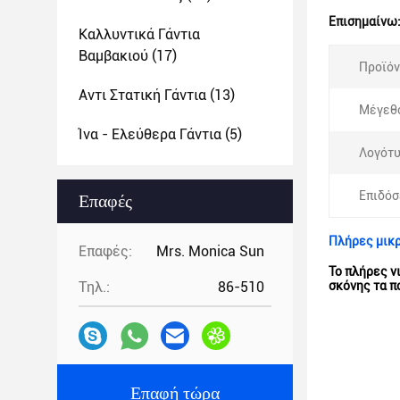
Επισημαίνω
Καλλυντικά Γάντια
Βαμβακιού
(17)
Προϊόν
Αντι Στατική Γάντια
(13)
Μέγεθ
Ίνα - Ελεύθερα Γάντια
(5)
Λογότυ
Επιδόσ
Επαφές
Πλήρες μικρ
Επαφές:
Mrs. Monica Sun
Το πλήρες ν
Τηλ.:
86-510
σκόνης τα 
Επαφή τώρα