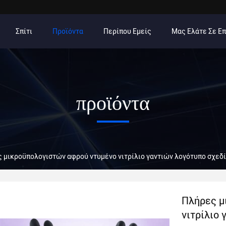
Σπίτι
Προϊόντα
Περίπου Εμείς
Μας Ελάτε Σε Ε
προϊόντα
 μικροϋπολογιστών αφρού ντυμένο νιτρίλιο γαντιών λογότυπο σχε
Πλήρες μ
νιτρίλιο