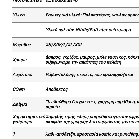
Πιστοποιητικό
CE εγκεκριμένο
Υλικό
Εσωτερικό υλικό: Πολυεστέρας, νάυλον, spande
Υλικό παλτών: Nitrile/Pu/Latex επίστρωμα
Μέγεθος
XS/S/M/L/XL/XXL
άσπρος, γκρίζος, μαύρος, μπλε ναυτικός, κόκκ
Χρώμα
σύμφωνα με την απαίτηση του πελάτη
Λογότυπο
Ράβω-/πλύσης ετικέτα, που προσαρμόζεται
COem
Αποδεκτός
Το ελεύθερο δείγμα και η γρήγορη παράδοση,
Δείγμα
σημείο
Χαρακτηριστικό
Χαμηλής τιμής πλήρη μικροϋπολογιστών αφρού
γνώρισμα
σκαφών της γραμμής λειτουργώντας γάντια α
1
λάδι-απόδειξη, προστασία κοπής και punching,