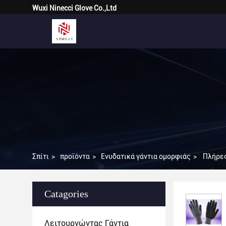
Wuxi Ninecci Glove Co.,Ltd
Σπίτι
>
προϊόντα
>
Ενυδατικά γάντια ομορφιάς
>
Πλήρες
Catagories
Λειτουργώντας Γάντια