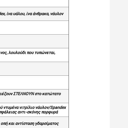
x, ίνα υάλου, ίνα άνθρακα, νάυλον
ινος, λουλούδι που τυπώνεται,
 πιέζουν ΣΤΕΛΝΟΥΝ στο κατώτατο
 ντυμένα νιτρίλιο νάυλον/Spandex
σφάλειας αντι-σκόνης πορφυρά
 οπή και αντίσταση γδαρσίματος