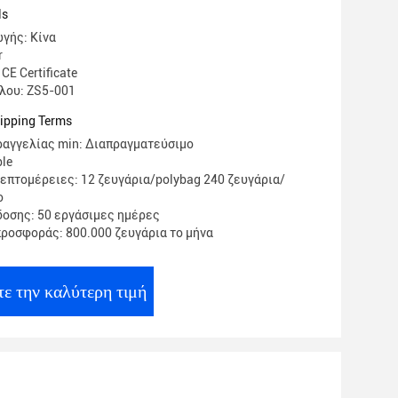
ς λειτουργώντας
ls
γής: Κίνα
r
CE Certificate
λου: ZS5-001
ipping Terms
αγγελίας min: Διαπραγματεύσιμο
ble
επτομέρειες: 12 ζευγάρια/polybag 240 ζευγάρια/
ο
οσης: 50 εργάσιμες ημέρες
ροσφοράς: 800.000 ζευγάρια το μήνα
ε την καλύτερη τιμή