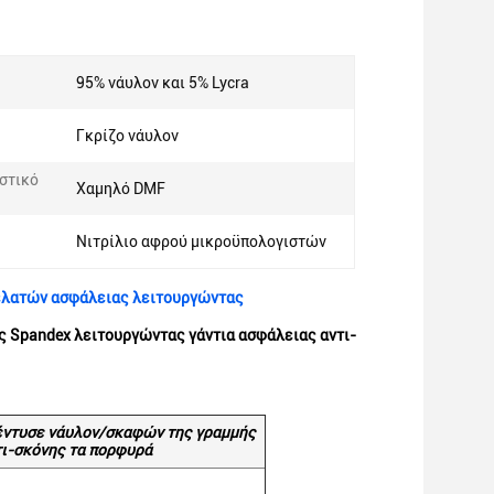
95% νάυλον και 5% Lycra
Γκρίζο νάυλον
στικό
Χαμηλό DMF
Νιτρίλιο αφρού μικροϋπολογιστών
πελατών ασφάλειας λειτουργώντας
ς Spandex λειτουργώντας γάντια ασφάλειας αντι-
 έντυσε νάυλον/σκαφών της γραμμής
τι-σκόνης τα πορφυρά