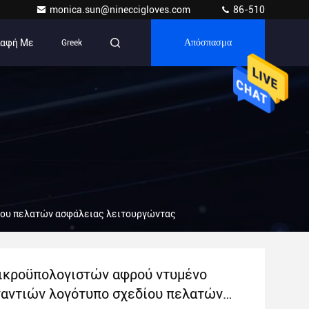
monica.sun@nineccigloves.com
86-510
παφή Με
Greek
Απόσπασμα
δίου πελατών ασφάλειας λειτουργώντας
ικροϋπολογιστών αφρού ντυμένο
 γαντιών λογότυπο σχεδίου πελατών