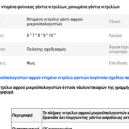
:
ντυμένα φοίνικας γάντια νιτριλίων
,
μονωμένα γάντια νιτριλίων
Ντυμένο νιτρίλιο γάντι αφρού
:
Υλικό:
μικροϋπολογιστών
ος:
6 " 7 " 8 " 9 " 10 "
Χρώμα:
Χαρακτηρι
πο:
Πελάτης σχεδιασμός
γνώρισμα:
εις:
Φως
Επένδυση:
οϋπολογιστών αφρού ντυμένο νιτρίλιο γαντιών λογότυπο σχεδίου 
ιτρίλιο αφρού μικροϋπολογιστών έντυσε νάυλον/σκαφών της γραμμή
πορφυρά
Το πλήρες νιτρίλιο αφρού μικροϋπολογιστών
Περιγραφή
Spandex λειτουργώντας γάντια ασφάλειας αν