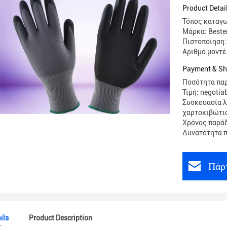
ασφάλεια
Product Detai
Τόπος καταγω
Μάρκα: Beste
Πιστοποίηση: 
Αριθμό μοντέ
Payment & Sh
Ποσότητα παρ
Τιμή: negotia
Συσκευασία λ
χαρτοκιβώτι
Χρόνος παράδ
Δυνατότητα π
Πάρτ
ils
Product Description