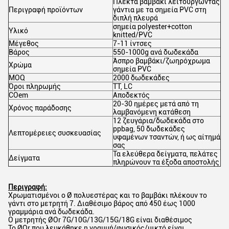
Πλεκτά βαμβάκι λειτουργώντας
Περιγραφή προϊόντων
γάντια με τα σημεία PVC στη
διπλή πλευρά
σημεία polyester+cotton
Υλικό
knitted/PVC
Μέγεθος
7-11 ίντσες
Βάρος
550-1000g ανά δωδεκάδα
Άσπρο βαμβάκι/ζωηρόχρωμα
Χρώμα
σημεία PVC
MOQ
2000 δωδεκάδες
Όροι πληρωμής
TT, LC
COem
Αποδεκτός
20-30 ημέρες μετά από τη
Χρόνος παράδοσης
λαμβανόμενη κατάθεση
12 ζευγάρια/δωδεκάδα στο
ppbag, 50 δωδεκάδες
Λεπτομέρειες συσκευασίας
υφαμένων τσαντών, ή ως αίτημά
σας
Τα ελεύθερα δείγματα, πελάτες
Δείγματα
πληρώνουν τα έξοδα αποστολής
Περιγραφή:
Χρωματισμένοι ο Ø πολυεστέρας και το βαμβάκι πλέκουν το
γάντι στο μετρητή 7. Διαθέσιμο βάρος από 450 έως 1000
γραμμάρια ανά δωδεκάδα.
Ο μετρητής ØOr 7G/10G/13G/15G/18G είναι διαθέσιμος
Το ØOr που λευκάθηκε η γραμμή/φυσικός/μικτό είναι