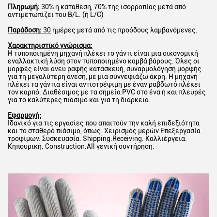
Πληρωμή:
30% η κατάθεση, 70% της ισορροπίας μετά από
αντιμετωπίζει του B/L. (ή L/C)
Παράδοση:
30
ημέρες μετά από τις προόδους λαμβανόμενες.
Χαρακτηριστικό γνώρισμα:
Η τυποποιημένη μηχανή πλέκει το γάντι είναι μια οικονομική
εναλλακτική λύση στον τυποποιημένο καμβά βάρους. Όλες οι
μορφές είναι άνευ ραφής κατασκευή, συναρμολόγηση μορφής
για τη μεγαλύτερη άνεση, με μια συννεφιάζω άκρη. Η μηχανή
πλέκει τα γάντια είναι αντιστρέψιμη με έναν ραβδωτό πλέκει
τον καρπό. Διαθέσιμος με τα σημεία PVC στο ένα ή και πλευρές
για το καλύτερες πιάσιμο και για τη διάρκεια.
Εφαρμογή:
Ιδανικό για τις εργασίες που απαιτούν την καλή επιδεξιότητα
και το σταθερό πιάσιμο, όπως: Χειρισμός μερών Επεξεργασία
τροφίμων. Συσκευασία. Shipping.Receiving. Καλλιέργεια.
Κηπουρική. Construction.All γενική συντήρηση.