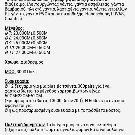
διαθέσιμο. (Λειτουργώντας γάντια, γάντια ασφάλειας, γάντια
βαμβακιού, πλεκτά γάντια, λαστιχένια γάντια, γάντια νιτριλίων,
PU γάντια, γάντια PVC και ούτω καθεξής, Handschuhe, LUVAS,
Guantes)
Μέγεθος:
Ø
7: 23.00CM±0.50CM
Ø 8:
24.00CM±0.50CM
Ø 9:
25.00CM±0.50CM
Ø 10:
26.00CM±0.50CM
Ø 11:
27.00CM±0.50CM
Χρώμα:
Διαθέσιμος
MOQ:
3000 Dozs
Συσκευασία:
Ø 12 ζευγάρια για μια plasitic τσάντα, 300pairs για ένα
χαρτοκιβώτιο, το μέγεθος χαρτοκιβωτίων είναι:
50CM*23CM*52CM
(Εμπορευματοκιβώτιο 13000 Dozs/20ft). Ή 60dozs το ένα που
υφαίνεται για.
Ø ή ως προσαρμοσμένη συσκευασία με το πρόσθετο κόστος.
Πολιτική δειγμάτων:
Το δείγμα μπορεί να είναι ελεύθερο
(εξαρτάται), αλλά το φορτίο αγγελιαφόρων θα είναι συλλέγει