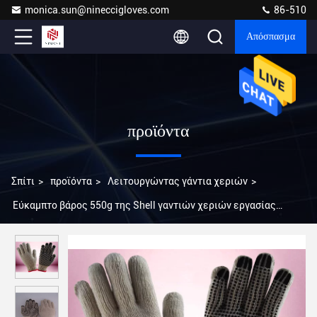
monica.sun@nineccigloves.com
86-510
Απόσπασμα
προϊόντα
Σπίτι
>
προϊόντα
>
Λειτουργώντας γάντια χεριών
>
Εύκαμπτο βάρος 550g της Shell γαντιών χεριών εργασίας
βαμβακιού/πολυεστέρα ανά δωδεκάδα