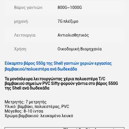
Βάρος γαντιών:
800G~1000G
μηχανή:
7G πλέξιμο
Λειτουργία:
Αντιολισθητικός
Χρήση:
Οικοδομική Βιομηχανία
Εύκαμπτο βάρος 550g της Shell γαντιών χεριών εργασίας
βαμβακιού/πολυεστέρα ανά δωδεκάδα
Τα μονόπλευρα λειτουργώντας χέρια πολυεστέρα T/C
βαμβακιού σημείων PVC Sifty φορούν γάντια στο βάρος 550G
της Shell ανά δωδεκάδα
Μετρητής: 7 μετρητής
Υλικό: βαμβάκι, πολυεστέρας, PVC
Μέγεθος: 8-10 ίντσα
Χρώμα βαμβακιού: λευκαμένο λευκό