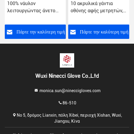
100% νάυλον
10 ακρυλικά γάντια
λειτουργώντας άνετο
οθόνης αφής μετρητών,
χέρι γαντιών χεριών που
γάντια χεριών ασφάλειας
αισθάνεται για το ψυγείο
μήκος 22cm - 27cm
ή
Πάρτε την καλύτερη τιμή
Πάρτε την καλύτερη τιμή
Wuxi Ninecci Glove Co.,Ltd
monica.sun@nineccigloves.com
86-510
Νο 5, δρόμος Lianxin, πόλη Xibei, περιοχή Xishan, Wuxi,
Jiangsu, Κίνα