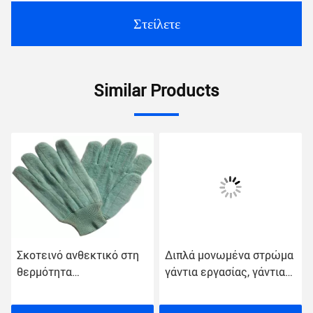
Στείλετε
Similar Products
Σκοτεινό ανθεκτικό στη
Διπλά μονωμένα στρώμα
θερμότητα
γάντια εργασίας, γάντια
προσαρμοσμένο γάντια
XS απόδειξης
λογότυπο χρώματος που
θερμότητας - μεγέθη