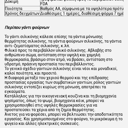
Δοκιμή
FDA
Ποιότητα
Βαθμός AA, σύμφωνα με τα υψηλότερα πρότυπα
Χρόνος δειγμάτων
Διαθέσιμες 1 ημέρες, διαθέσιμη φόρμα 7 ημέρ
Περίπου γάντι φούρνων
Το γάντι σιλικόνης κάλεσε επίσης τα γάντια μόνωσης
θερμότητας σιλικόνης, τα γάντια φούρνων σιλικόνης, τα γάντια
αντι-ζεματίσματος σιλικόνης, κ.λπ.
Φιλικό προς το περιβάλλον υλικό σιλικόνης. Αβλαβής στο
ανθρώπινο σώμα, αντίσταση στην υψηλή και χαμηλή
θερμοκρασία, βράσιμο στον ατμό, να βράσει, αντίσταση στο
υδρατμό, πράσινη προστασία του περιβάλλοντος.
Το γενικό σχέδιο γαντιών σιλικόνης είναι νέοι και μοναδικοί,
καλοί ποιότητα, και προσιτό.
Η διαφορά μεταξύ του χεριού θερμού και της επίδρασης
προστασίας εργασίας των συμβατικών γαντιών, ρόλος γαντιών
σιλικόνης εντοπίζει κυρίως στη μόνωση, αποτρέπει τα
εγκαύματα.
Κατάλληλος για την οικογενειακή κουζίνα και τη βιομηχανία
ψησίματος, όπως το ψωμί, βιομηχανία κέικ, μπορεί να
χρησιμοποιηθεί στις υψηλές θερμοκρασίες για να
προστατεύσει τα χέρια από τη ζημία θερμότητας.
Άνετος για να φορέσει, μπορεί να βελτιώσει την αποδοτικότητα
εργασίας. Και χρησιμοποιημένος στο φούρνο, το μικρόκυμα ή το
ψυγείο και άλλες ηλεκτρικές συσκευές.