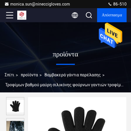
monica.sun@nineccigloves.com
86-510
Απόσπασμα
προϊόντα
Σπίτι
>
προϊόντα
>
Βαμβακερά γάντια παρέλασης
>
Τροφίμων βαθμού μαύρη σιλικόνης φούρνων γαντιών τροφίμων
βαθμού καυτή συμπίεση γαντιών εργασίας σιλικόνης ανθεκτική
στη θερμότητα