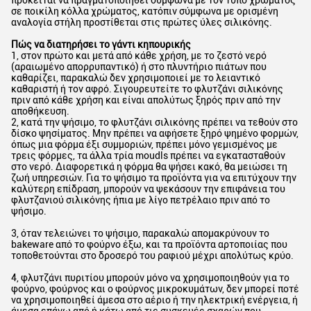
πρόκειται να πραγματοποιηθεί σύμφωνα με τον τύπο χρώματος
σε ποικίλη κόλλα χρώματος, κατόπιν σύμφωνα με ορισμένη
αναλογία στήλη προστίθεται στις πρώτες ύλες σιλικόνης.
Πώς να διατηρήσει το γάντι κηπουρικής
1, στον πρώτο και μετά από κάθε χρήση, με το ζεστό νερό
(αραιωμένο απορρυπαντικό) ή στο πλυντήριο πιάτων που
καθαρίζει, παρακαλώ δεν χρησιμοποιεί με το λειαντικό
καθαριστή ή τον αφρό. Σιγουρευτείτε το φλυτζάνι σιλικόνης
πριν από κάθε χρήση και είναι απολύτως ξηρός πριν από την
αποθήκευση.
2, κατά την ψήσιμο, το φλυτζάνι σιλικόνης πρέπει να τεθούν στο
δίσκο ψησίματος. Μην πρέπει να αφήσετε ξηρό ψημένο φορμών,
όπως μια φόρμα έξι συμμοριών, πρέπει μόνο γεμισμένος με
τρεις φόρμες, τα άλλα τρία moudls πρέπει να εγκατασταθούν
στο νερό. Διαφορετικά η φόρμα θα ψήσει κακό, θα μειώσει τη
ζωή υπηρεσιών. Για το ψήσιμο τα προϊόντα για να επιτύχουν την
καλύτερη επίδραση, μπορούν να ψεκάσουν την επιφάνεια του
φλυτζανιού σιλικόνης ήπια με λίγο πετρέλαιο πριν από το
ψήσιμο.
3, όταν τελειώνει το ψήσιμο, παρακαλώ απομακρύνουν το
bakeware από το φούρνο έξω, και τα προϊόντα αρτοποιίας που
τοποθετούνται στο δροσερό του ραφιού μέχρι απολύτως κρύο.
4, φλυτζάνι πυριτίου μπορούν μόνο να χρησιμοποιηθούν για το
φούρνο, φούρνος και ο φούρνος μικροκυμάτων, δεν μπορεί ποτέ
να χρησιμοποιηθεί άμεσα στο αέριο ή την ηλεκτρική ενέργεια, ή