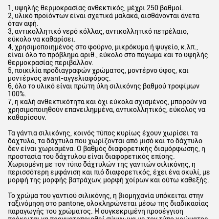
1, υψηλής θερμοκρασίας ανθεκτικός, μέχρι 250 βαθμοί.
2, υλικό προϊόντων είναι σχετικά μαλακά, αισθάνονται άνετα
όταν αφή.
3, αντικολλητικό νερό κόλλας, αντικολλητικό πετρέλαιο,
εύκολο να καθαρίσει.
4, χρησιμοποιημένος στο φούρνο, μικρόκυμα ή ψυγείο, κ.λπ.,
είναι όλο το πρόβλημα αριθ., εύκολο στο πάγωμα και το υψηλής
θερμοκρασίας περιβάλλον.
5, ποικιλία προδιαγραφών χρώματος, μοντέρνο ύφος, και
μοντέρνος avant-αγγελιαφόρος.
6, όλο το υλικό είναι πρώτη ύλη σιλικόνης βαθμού τροφίμων
100%.
7, η καλή ανθεκτικότητα και όχι εύκολα σχισμένος, μπορούν να
χρησιμοποιηθούν επανειλημμένα, αντικολλητικός, εύκολος να
καθαρίσουν.
Τα γάντια σιλικόνης, κοινός τύπος κυρίως έχουν χωρίσει τα
δάχτυλα, τα δάχτυλα που χωρίζονται από μισό και το δάχτυλο
δεν είναι χωρισμένα. Ο βαθμός διαφορετικής διαμόρφωσης, η
προστασία του δάχτυλου είναι διαφορετικός επίσης.
Χωρισμένη με τον τύπο δάχτυλών της γαντιών σιλικόνης, η
περισσότερη εμφάνιση και πιό διαφορετικός, έχει ένα σκυλί, με
μορφή της μορφής βατράχων, μορφή χοίρων και ούτω καθεξής.
Το χρώμα του γαντιού σιλικόνης, η βιομηχανία υπόκειται στην
ταξινόμηση στο pantone, ολοκληρώνεται μέσω της διαδικασίας
παραγωγής του χρώματος. Η συγκεκριμένη προσέγγιση