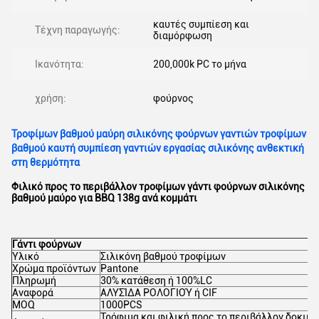
καυτές συμπίεση και
Τέχνη παραγωγής:
διαμόρφωση
Ικανότητα:
200,000k PC το μήνα
χρήση:
φούρνος
Τροφίμων βαθμού μαύρη σιλικόνης φούρνων γαντιών τροφίμων
βαθμού καυτή συμπίεση γαντιών εργασίας σιλικόνης ανθεκτική
στη θερμότητα
Φιλικό προς το περιβάλλον τροφίμων γάντι φούρνων σιλικόνης
βαθμού μαύρο για BBQ 138g ανά κομμάτι
Γάντι φούρνων
Υλικό
Σιλικόνη βαθμού τροφίμων
Χρώμα προϊόντων
Pantone
Πληρωμή
30% κατάθεση ή 100%LC
Αναφορά
ΑΛΥΣΊΔΑ ΡΟΛΟΓΙΟΎ ή CIF
MOQ
1000PCS
Τρόφιμα και φιλική προς το περιβάλλον δοκιμ