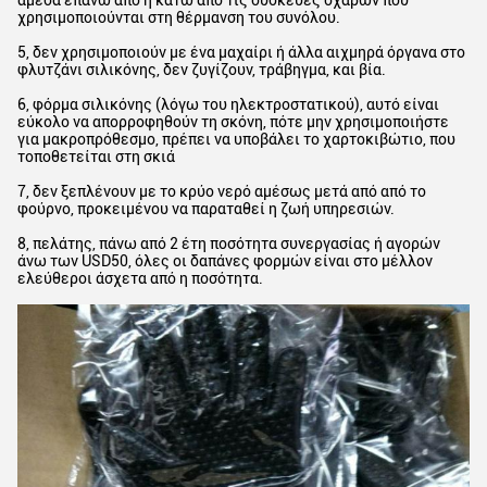
άμεσα επάνω από ή κάτω από τις συσκευές σχαρών που
χρησιμοποιούνται στη θέρμανση του συνόλου.
5, δεν χρησιμοποιούν με ένα μαχαίρι ή άλλα αιχμηρά όργανα στο
φλυτζάνι σιλικόνης, δεν ζυγίζουν, τράβηγμα, και βία.
6, φόρμα σιλικόνης (λόγω του ηλεκτροστατικού), αυτό είναι
εύκολο να απορροφηθούν τη σκόνη, πότε μην χρησιμοποιήστε
για μακροπρόθεσμο, πρέπει να υποβάλει το χαρτοκιβώτιο, που
τοποθετείται στη σκιά
7, δεν ξεπλένουν με το κρύο νερό αμέσως μετά από από το
φούρνο, προκειμένου να παραταθεί η ζωή υπηρεσιών.
8, πελάτης, πάνω από 2 έτη ποσότητα συνεργασίας ή αγορών
άνω των USD50, όλες οι δαπάνες φορμών είναι στο μέλλον
ελεύθεροι άσχετα από η ποσότητα.