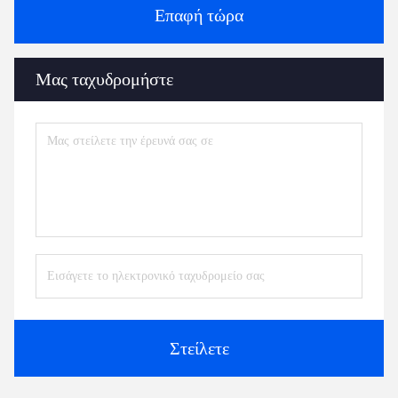
Επαφή τώρα
Μας ταχυδρομήστε
Στείλετε