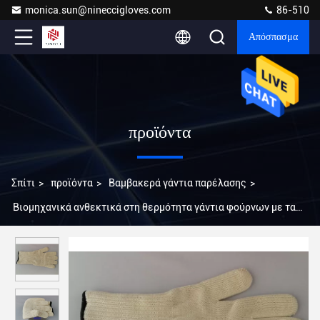
monica.sun@nineccigloves.com
86-510
Απόσπασμα
προϊόντα
Σπίτι
>
προϊόντα
>
Βαμβακερά γάντια παρέλασης
>
Βιομηχανικά ανθεκτικά στη θερμότητα γάντια φούρνων με τα
πυρίμαχα υλικά 100g ινών Aramid δάχτυλων/το βάρος γαντιών
κομματιού