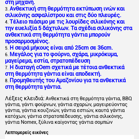
στη μηχανή.
Ανθεκτική στη θερμότητα εκτύπωση ινών και
3.
σιλικόνης ασφαλίστρου και στις δύο πλευρές.
Τέλειο πιάσιμο με τις λουρίδες σιλικόνης και
4.
την ευελιξία 5 δάχτυλων. Τα σχέδια σιλικόνης στα
ανθεκτικά στη θερμότητα γάντια μπορούν
προσαρμοσμένος.
Η σειρά μήκους είναι από 25cm σε 36cm.
5.
Μεγάλος για το φούρνο, σχάρα, μικρόκυμα,
6.
μαγείρεμα, εστία, στρατοπέδευση
Η διαταγή cOem σχετικά με τέτοια ανθεκτικά
7.
στη θερμότητα γάντια είναι αποδεκτή.
Προμηθευτής του Αμαζονίου για τα ανθεκτικά
8.
στη θερμότητα γάντια.
Λέξεις κλειδιά:
Ανθεκτικά στη θερμότητα γάντια, BBQ
γάντια, γάντι φούρνων, γάντια σχαρών, μαγειρεύοντας
γάντια, γάντια κουζινών, γάντια εστιών, καυτά γάντια
κατόχων, γάντια στρατοπέδευσης, γάντια σιλικόνης,
γάντια Nomex, ξύλινα καίγοντας γάντια σομπών
Λεπτομερείς εικόνες