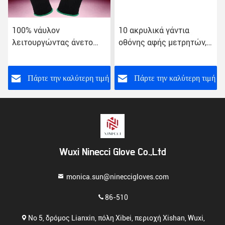
100% νάυλον
10 ακρυλικά γάντια
λειτουργώντας άνετο
οθόνης αφής μετρητών,
χέρι γαντιών χεριών που
γάντια χεριών ασφάλειας
αισθάνεται για το ψυγείο
μήκος 22cm - 27cm
ή
Πάρτε την καλύτερη τιμή
Πάρτε την καλύτερη τιμή
Wuxi Ninecci Glove Co.,Ltd
monica.sun@nineccigloves.com
86-510
Νο 5, δρόμος Lianxin, πόλη Xibei, περιοχή Xishan, Wuxi,