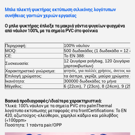
Μπλε πλεκτή ψυκτήρας εκτύπωση σιλικόνης λογότυπων
συνήθειας γαντιών χεριών εργασίας
Ο μπλε ψυκτήρας έπλεξε τα μακριά γάντια ψυγείων φιαγμένα
από νάυλον 100%, με τα σημεία PVC στο φοίνικα
Περιγραφή:
100% νάυλον
MOQ:
500 δωδεκάδες (1 δωδεκάδα = 12 ζευ
CE:
Το EN 388:
12 ζευγάρια polybag, 120 ζευγάρια χ
Συσκευασία:
χαρτοκιβωτίων)
Χαρακτηριστικό γνώρισμα:
φτηνός, για πολλές χρήσεις,
άνετος και 
Επιλογή χρώματος:
τα άσπρα, γκρίζα, μαύρα χρώματα είν
Ικανότητα:
300000 δωδεκάδες το μήνα
Μέγεθος:
6 (22cm), 7 (23cn), 8 (24cm), 9 (25c
Βασικά προδιαγραφές/ιδιαίτερα χαρακτηριστικά:
Υλικά: 100% νάυλον με τα σημεία PVC στο palmThermal
λογότυπο εκτύπωσης μεταφοράς στα frontCertifications: Το EN
420, αζωτούχος-ελεύθεροι, χαμηλοί κάδμιο και μόλυβδος
(
<100ppm>
Ποσότητα: 1 τσάντα pair/OPP