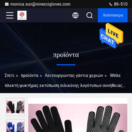
monica.sun@nineccigloves.com
86-510
Απόσπασμα
προϊόντα
Σπίτι
>
προϊόντα
>
Λειτουργώντας γάντια χεριών
>
Μπλε
πλεκτή ψυκτήρας εκτύπωση σιλικόνης λογότυπων συνήθειας
γαντιών χεριών εργασίας